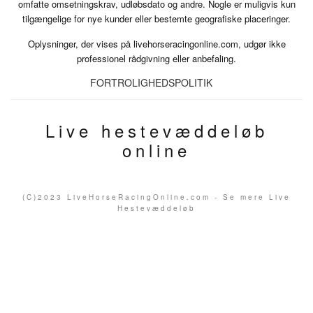
omfatte omsetningskrav, udløbsdato og andre. Nogle er muligvis kun
tilgængelige for nye kunder eller bestemte geografiske placeringer.
Oplysninger, der vises på livehorseracingonline.com, udgør ikke
professionel rådgivning eller anbefaling.
FORTROLIGHEDSPOLITIK
Live hestevæddeløb
online
(C)2023 LiveHorseRacingOnline.com - Se mere Live
Hestevæddeløb