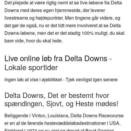
Det plejede at være rigtig nemt at se live-løbene fra Delta
Downs med deres egen hjemmeside, der leverer
livestreams og højdepunkter. Men tingene går videre, og
det gør de også, nu er det lidt mere involveret at se Delta
Downs-løbene, men det er det stadig 100% muligt, du skal
bare vide, hvor du skal lede.
Live online løb fra Delta Downs
-
Lokale sportider
Ingen løb at vise i øjeblikket - Tjek venligst igen senere
Delta Downs, Det er bestemt hvor
spændingen, Sjovt, og Heste mødes!
Beliggende i Vinton, Louisiana, Delta Downs Racecourse
er en af ​​de førende hestevæddeløbsdestinationer i USA.
Etableret i 1974 og nu ejet og drevet af Boyd Gaming