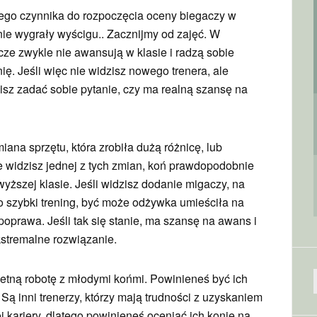
ego czynnika do rozpoczęcia oceny biegaczy w
nie wygrały wyścigu.. Zacznijmy od zajęć. W
ze zwykle nie awansują w klasie i radzą sobie
ię. Jeśli więc nie widzisz nowego trenera, ale
isz zadać sobie pytanie, czy ma realną szansę na
iana sprzętu, która zrobiła dużą różnicę, lub
ie widzisz jednej z tych zmian, koń prawdopodobnie
yższej klasie. Jeśli widzisz dodanie migaczy, na
zo szybki trening, być może odżywka umieściła na
poprawa. Jeśli tak się stanie, ma szansę na awans i
kstremalne rozwiązanie.
wietną robotę z młodymi końmi. Powinieneś być ich
Są inni trenerzy, którzy mają trudności z uzyskaniem
 kariery, dlatego powinieneś oceniać ich konie na