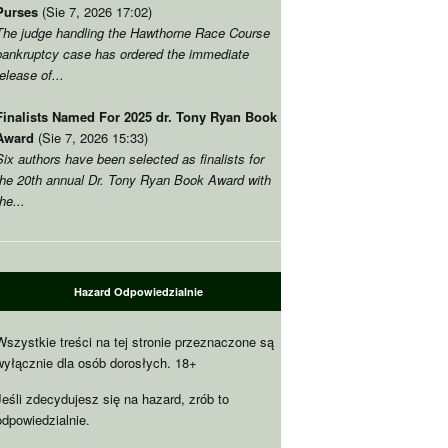
Purses
(Sie 7, 2026 17:02)
The judge handling the Hawthorne Race Course
bankruptcy case has ordered the immediate
release of..
.
Finalists Named For
2025 dr.
Tony Ryan Book
Award
(Sie 7, 2026 15:33)
Six authors have been selected as finalists for
the 20th annual Dr
.
Tony Ryan Book Award with
the..
.
Hazard Odpowiedzialnie
Wszystkie treści na tej stronie przeznaczone są
wyłącznie dla osób dorosłych. 18+
Jeśli zdecydujesz się na hazard, zrób to
odpowiedzialnie.