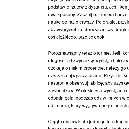
podstawie rzutów z dystansu. Jeśli koń 
dwa sposoby. Zacznij od trenera i poz
naukę po raz pierwszy. Po drugie, przyj
aby wygrywał za pierwszym czy drugim r
coś ciężkiego, przejść obok.
Porozmawiajmy teraz o formie. Jeśli k
długości od zwycięzcy wyścigu i nie zw
dżokeja o niskim procencie, należy go
uzyskać najwyższą ocenę. Przydziel kur
następnie obserwuj tablicę, aby uzysk
zawodników. W niektórych wyścigach moż
odpadnięcia, podczas gdy w innych wię
od trenera, który wygrywa przy startach 
Ciągłe obstawianie jednego lub drugie
kursy i sprawdzać, czy któryś z kątów