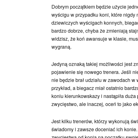
Dobrym początkiem będzie użycie jedn
wyścigu w przypadku koni, które nigdy 
dziewiczych wyścigach konnych, biegac
bardzo dobrze, chyba że zmieniają stajn
widzisz, że koń awansuje w klasie, mus
wygraną.
Jedyną oznaką takiej możliwości jest zm
pojawienie się nowego trenera. Jeśli n
nie będzie brał udziału w zawodach w w
przykład, a biegacz miał ostatnio bard
koniu kierunkowskazy i nastąpiła duża 
zwycięstwo, ale inaczej, oceń to jako e
Jest kilku trenerów, którzy wykonują ś
świadomy i zawsze doceniać ich konie. 
zwycięstwa od konia na początku swojej