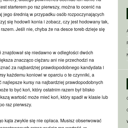
jest starterem po raz pierwszy, można to ocenić na
naj jego średnią w przypadku osób rozpoczynających
rzyj się hodowli konia i zobacz, czy jest hodowany tak,
azem. Jeśli nie, chyba że na desce toreb dzieje się
oń znajdował się niedawno w odległości dwóch
iększa znacząco ciężaru ani nie przechodzi na
 uznać za najbardziej prawdopodobnego kandydata i
sy każdemu koniowi w oparciu o te czynniki, a
ać najlepsze kursy na najbardziej prawdopodobnych
e to być koń, który ostatnim razem był blisko
kszą wartość może mieć koń, który spadł w klasie lub
po raz pierwszy.
go kąta zwykle się nie opłaca. Musisz obserwować
 prezentowanych przez wyścig ma wartość, w