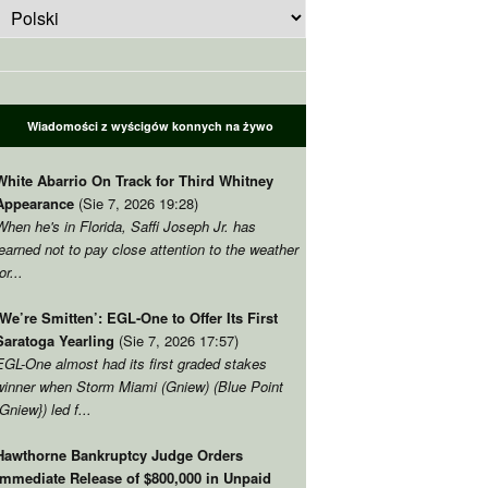
Wiadomości z wyścigów konnych na żywo
White Abarrio On Track for Third Whitney
Appearance
(Sie 7, 2026 19:28)
When he's in Florida
, Saffi Joseph Jr.
has
learned not to pay close attention to the weather
or..
.
‘We’re Smitten’
:
EGL-One to Offer Its First
Saratoga Yearling
(Sie 7, 2026 17:57)
EGL-One almost had its first graded stakes
winner when Storm Miami
(Gniew) (
Blue Point
{Gniew})
led f..
.
Hawthorne Bankruptcy Judge Orders
Immediate Release of
$800,000
in Unpaid