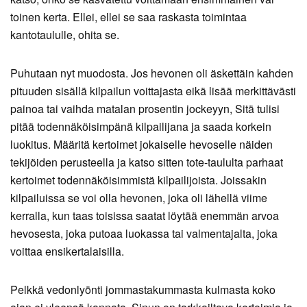
toinen kerta. Ellei, ellei se saa raskasta toimintaa
kantotaululle, ohita se.
Puhutaan nyt muodosta. Jos hevonen oli äskettäin kahden
pituuden sisällä kilpailun voittajasta eikä lisää merkittävästi
painoa tai vaihda matalan prosentin jockeyyn, Sitä tulisi
pitää todennäköisimpänä kilpailijana ja saada korkein
luokitus. Määritä kertoimet jokaiselle hevoselle näiden
tekijöiden perusteella ja katso sitten tote-taululta parhaat
kertoimet todennäköisimmistä kilpailijoista. Joissakin
kilpailuissa se voi olla hevonen, joka oli lähellä viime
kerralla, kun taas toisissa saatat löytää enemmän arvoa
hevosesta, joka putoaa luokassa tai valmentajalta, joka
voittaa ensikertalaisilla.
Pelkkä vedonlyönti jommastakummasta kulmasta koko