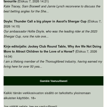
favourite
(Elokuu 7, 2026 14:21)
Kate Tracey,
Sam Boswell and Jamie Lynch reconvene to discuss the
best betting angles for the She..
.
Doyle:
Thunder Call a big player in Ascot's Shergar Cup
(Elokuu 7,
2026 14:15)
Our ambassador Hollie Doyle
,
who was the leading rider at the
2023
Shergar Cup
,
runs the rule ove..
.
Kirje editoijalle:
Jockey Club Round Table
,
Why Are We Not Doing
More to Attract Children to the Love of a Horse
?
(Elokuu 7, 2026
14:04)
I am a lifelong member of the Thoroughbred industry
,
having earned my
living here for over
50
yea..
.
Gamble Vastuullisesti
Kaikki tämän verkkosivuston sisältö on tarkoitettu yksinomaan
aikuisten käyttöön. 18+
Jos päätät pelata, tee se vastuullisesti.