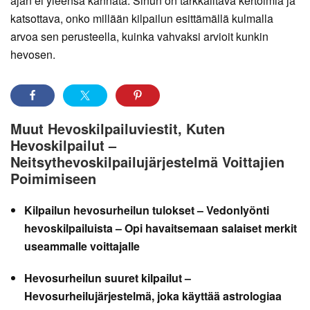
ajan ei yleensä kannata. Sinun on tarkkailtava kertoimia ja
katsottava, onko millään kilpailun esittämällä kulmalla
arvoa sen perusteella, kuinka vahvaksi arvioit kunkin
hevosen.
Muut Hevoskilpailuviestit, Kuten
Hevoskilpailut –
Neitsythevoskilpailujärjestelmä Voittajien
Poimimiseen
Kilpailun hevosurheilun tulokset – Vedonlyönti
hevoskilpailuista – Opi havaitsemaan salaiset merkit
useammalle voittajalle
Hevosurheilun suuret kilpailut –
Hevosurheilujärjestelmä, joka käyttää astrologiaa