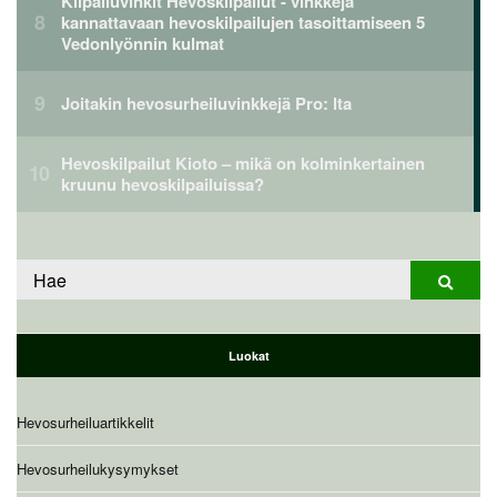
Kilpailuvinkit Hevoskilpailut - vinkkejä
kannattavaan hevoskilpailujen tasoittamiseen 5
Vedonlyönnin kulmat
Joitakin hevosurheiluvinkkejä Pro: lta
Hevoskilpailut Kioto – mikä on kolminkertainen
kruunu hevoskilpailuissa?
Etsiä:
Hae
Luokat
Hevosurheiluartikkelit
Hevosurheilukysymykset