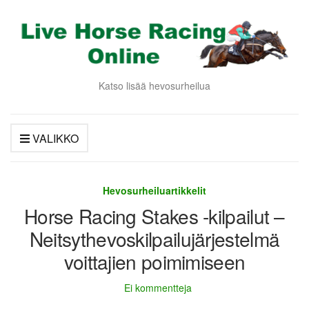
Katso lisää hevosurheilua
VALIKKO
Hevosurheiluartikkelit
Horse Racing Stakes -kilpailut –
Neitsythevoskilpailujärjestelmä
voittajien poimimiseen
Ei kommentteja