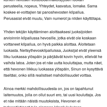
perusteella, nopeus, Yhteydet, kasvatus, lomake. Sama
koskee ei-voittajien tai panoshevosten kilpailua.
Perusasiat eivät muutu, Vain numerot ja niiden käyttötapa.
Yhden tekijän käyttäminen aloittaaksesi juoksijoiden
arvioinnin kilpailussa hevosille, jotka eivät ole koskaan
voittaneet kilpailua, on hyvä paikka aloittaa. Aloitetaan
luokasta. Neitsythevoskilpailuissa, Juoksijat eivät yleensä
liiku luokassa ylöspäin ja pärjäävät kovin hyvin, elleivät he
vaihda latoa. Joten jos et näe uutta kouluttajaa, mutta näet,
että hevonen liikkuu luokassa ylöspäin, Sinun on kysyttävä
itseltäsi, onko sillä realistiset mahdollisuudet voittaa.
Ainoa merkki mahdollisuudesta on, jos on tapahtunut
laitemuutos, jolla on ollut suuri ero, tai uusi kouluttaja. Jos
et näe mitään näistä muutoksista, Hevonen ei