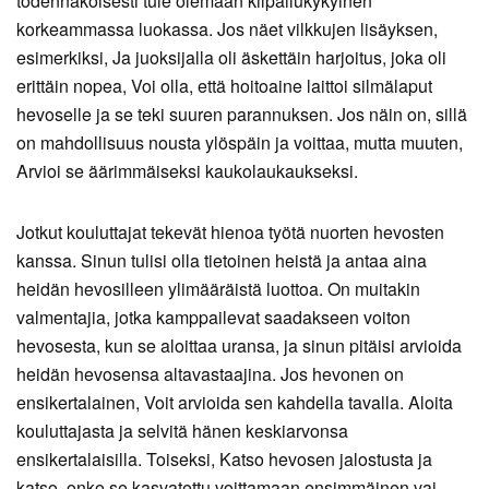
todennäköisesti tule olemaan kilpailukykyinen
korkeammassa luokassa. Jos näet vilkkujen lisäyksen,
esimerkiksi, Ja juoksijalla oli äskettäin harjoitus, joka oli
erittäin nopea, Voi olla, että hoitoaine laittoi silmälaput
hevoselle ja se teki suuren parannuksen. Jos näin on, sillä
on mahdollisuus nousta ylöspäin ja voittaa, mutta muuten,
Arvioi se äärimmäiseksi kaukolaukaukseksi.
Jotkut kouluttajat tekevät hienoa työtä nuorten hevosten
kanssa. Sinun tulisi olla tietoinen heistä ja antaa aina
heidän hevosilleen ylimääräistä luottoa. On muitakin
valmentajia, jotka kamppailevat saadakseen voiton
hevosesta, kun se aloittaa uransa, ja sinun pitäisi arvioida
heidän hevosensa altavastaajina. Jos hevonen on
ensikertalainen, Voit arvioida sen kahdella tavalla. Aloita
kouluttajasta ja selvitä hänen keskiarvonsa
ensikertalaisilla. Toiseksi, Katso hevosen jalostusta ja
katso, onko se kasvatettu voittamaan ensimmäinen vai