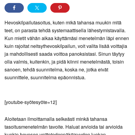
Hevoskilpailutasoitus, kuten mikä tahansa muukin mitä
teet, on parasta tehdä systemaattisella lähestymistavalla.
Kun mietit vähän aikaa käyttämäsi menetelmän läpi ennen
kuin rajoitat neitsythevoskilpailun, voit valita lisää voittajia
ja mahdollisesti saada voittoa panoksistasi. Sinun täytyy
olla valmis, kuitenkin, ja pidä kiinni menetelmästä, toisin
sanoen, tehdä suunnitelma, koska ne, jotka eivät
suunnittele, suunnitelma epäonnistua.
[youtube-syötesyöte=12]
Aloitetaan ilmoittamalla selkeästi minkä tahansa
tasoitusmenetelmän tavoite. Haluat arvioida tai arvioida
kunkin hevosen voittotodennäköisyyden luokan