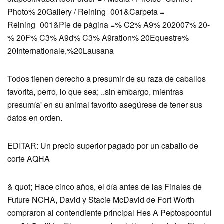
Photo% 20Gallery / Reining_001&Carpeta =
Reining_001&Pie de página =% C2% A9% 202007% 20-
% 20F% C3% A9d% C3% A9ration% 20Equestre%
20Internationale,%20Lausana
Todos tienen derecho a presumir de su raza de caballos
favorita, perro, lo que sea; ..sin embargo, mientras
presumía' en su animal favorito asegúrese de tener sus
datos en orden.
EDITAR: Un precio superior pagado por un caballo de
corte AQHA
& quot; Hace cinco años, el día antes de las Finales de
Future NCHA, David y Stacie McDavid de Fort Worth
compraron al contendiente principal Hes A Peptospoonful