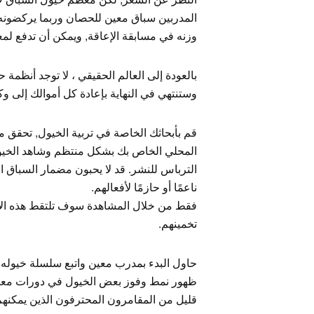
المدربين سباق معين للحصان وربما يركضونه
وزنه في مسابقة الإعاقة, ويمكن أن تدفع ل
بالعودة إلى العالم الحقيقي ، لا توجد أنظ
وستنتهي في النهاية بإعادة كل أموالك إلى وك
قم بأبحاثك الخاصة في تربية الخيول, تحقق من
المحلي الخاص بك بشكل منتظم وشاهد الخيول في
الترباس للنشر. قد لا يحبون مضمار السباق ال
ناعمًا أو حازمًا لأفعالهم.
فقط من خلال المشاهدة سوف تلتقط هذه الأ
تخمينهم.
حاول البدء بمدرب معين واتبع سلسلة خيوله 
ظهور نمط وفوز بعض الخيول في دورات معينة
قليل من المقامرون المحترفون الذين يمكنهم 