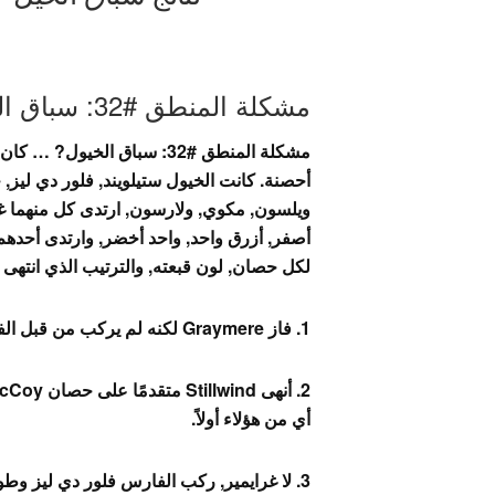
مشكلة المنطق #32: سباق الخيول?
مشكلة المنطق #32: سباق ال
أحصنة. كانت الخيول ستيلويند, فلور دي ليز, 
ويلسون, مكوي, ولارسون, ارتدى كل منهما غط
أصفر, أزرق واحد, واحد أخضر, وارتدى أحدهم 
لكل حصان, لون قبعته, والترتيب الذي انتهى ب
1. فاز Graymere لكنه لم يركب من قبل الفارس ذو الغطاء الأصفر.
أي من هؤلاء أولاً.
3. لا غرايمير, ركب الفارس فلور دي ليز وطو