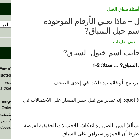
سئلة سباق الخيل
– ماذا تعني الأرقام الموجودة
سم خيل السباق?
بدون تعليقات
بجانب اسم خيول السباق?
لسباق? … فمثلا: 2-1
 Fame
‘John
ducted
ربيع سا
 البرنامج, أو قائمة إدخالات في إحدى الصحف.
 a blue
إنك تنظر إلى ما يسمى & quot؛ خط الصباح & quot؛. إنه تقدير من قبل خبير المسار على الاحتمالات في
Fasig-
a Oaks
BELLE
3, يبرر –
سألة) ليس بالضرورة انعكاسًا للاحتمالات الحقيقية لفرصة
duced..
طوط أن الجمهور سيراهن على السباق.