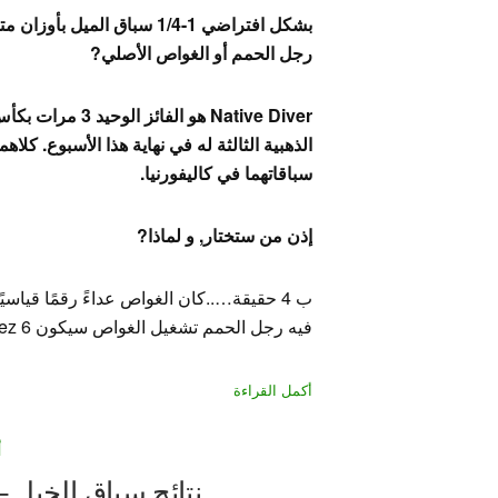
بشكل افتراضي 1-1/4 سباق ا
رجل الحمم أو الغواص الأصلي?
الذهبية الثالثة له في نهاية هذا الأسبوع. كلاهم
سباقاتهما في كاليفورنيا.
إذن من ستختار, و لماذا?
فيه رجل الحمم تشغيل الغواص سيكون ez 6 أطوال واضحة تحت ركوب جيري لامبرت باليد…
أكمل القراءة
أ