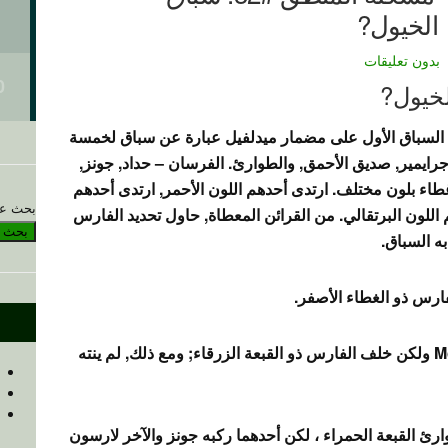
الخيول?
بدون تعليقات
خيول? … كان السباق الأول على مضمار ميدلفيل عبارة عن سباق لخمسة
جرايمير, صديق الأحمق, والطوارئ. الفرسان – حداد, جونز,
اء بلون مختلف. ارتدى أحدهم اللون الأحمر, ارتدى أحدهم
بحث ع
اللون البرتقالي. من القرائن المعطاة, حاول تحديد الفارس
بحث
ه السباق.
2. أنهى Stillwind متقدمًا على حصان McCoy ولكن خلف الفارس ذو القبعة الزرقاء; ومع ذلك, لم ينته
ارئ القبعة الحمراء ، لكن أحدهما ركبه جونز والآخر لارسون