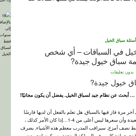
سئلة سباق الخيل
خيل في السباقات – أي شخص
مة سباق خيول جيدة?
بدون تعليقات
ق خيول جيدة?
أبحث عن نظام جيد لسباق الخيل. يفضل أن يكون مجانيًا!
ن أن يعد بالفعل 18 أيام حتى آخر مرة فاز فيها بالسباق, هل تعلم بالفعل أن لديها فارسًا
متميزًا على متنها, أنها انتصرت على مسافة بعيدة وأن سعرها ليس أعلى من 4-1…إذا كان الأمر كذلك ،
ا فقط نصف أمزح, سيراقب المدرب معظم هذه الأشياء, بصرف
 تجري لتشكل ، وفي المملكة المتحدة ، سيكون لدى بعض