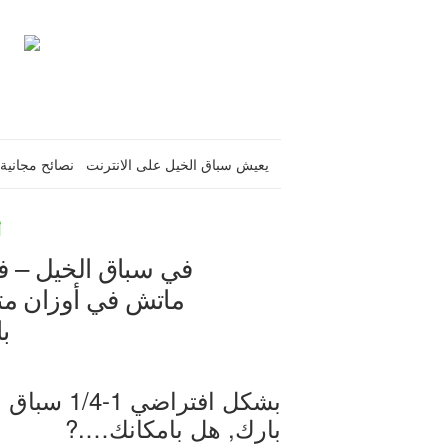
يعيش سباق الخيل على الانترنت
نصائح مجانية 
أ
ماتش في أوزان متس
ب
بشكل افترا
بارك, هل بامكانك….?