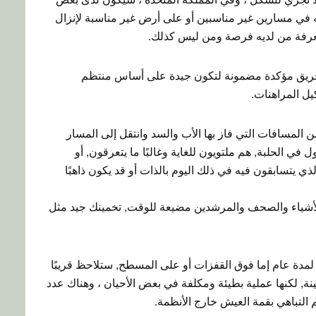
 في مسارين غير مناسبين أو على أرض غير مناسبة لإنزال
معرفة من لديه فرصة ومن ليس كذلك.
مة حريق مؤكدة مضمونة لتكون جيدة على أساس منتظم
يل المراهنات.
 المسافات التي فاز بها الأب والسد وانتقل إلى المسار
 الحلبة, هم ملتويون للغاية وغالبًا ما يتعرقون, أو
ذي يتسابقون فيه في ذلك اليوم بالذات أو قد يكون ذاهبًا
شياء والصحف والمرشدين مضيعة للوقت, تخمينك جيد مثل
لمدة عام إما فوق القفزات أو على المسطح, ستلاحظ قريبًا
, لكنها عملية بطيئة ومكلفة في بعض الأحيان ، وهناك عدد
التباهي بقمة العيش خارج الأنظمة.