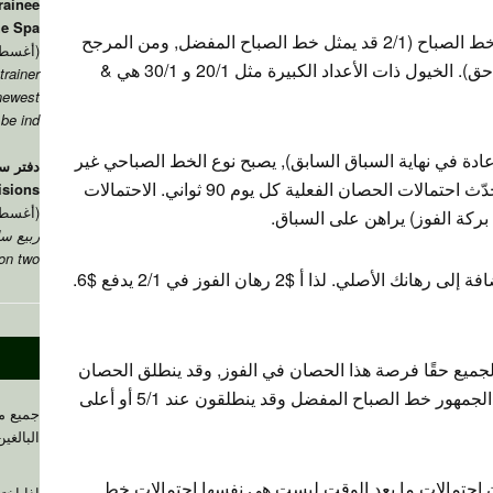
rainee
he Spa
الحصان الذي لديه أقل رقم هو المفضل في خط الصباح (2/1 قد يمثل خط الصباح المفضل, ومن المرجح
(أغسطس 7, 026
أن يكون هذا الحصان هو المفضل في وقت لاحق). الخيول ذات الأعداد الكبيرة مثل 20/1 و 30/1 هي &
trainer
newest
e ind..
عادة في نهاية السباق السابق), يصبح نوع الخط الصباحي غير
دفتر سا
ذي صلة لأن اللوحة الكبيرة على المسار ستحدّث احتمالات الحصان الفعلية كل يوم 90 ثواني. الاحتمالات
isions
(أغسطس 7, 026
ركة الفوز) يراهن على السباق.
ربيع سا
 on two
كما أجاب الآخرون, تدفع لك الاحتمالات, بالإضافة إلى رهانك الأصلي. لذا أ $2 رهان الفوز في 2/1 يدفع $6.
لجميع حقًا فرصة هذا الحصان في الفوز, وقد ينطلق الحصان
عند 4/5 بدلا من 2/1. بعض السباقات يتجاهل الجمهور خط الصباح المفضل وقد ينطلقون عند 5/1 أو أعلى
جميع م
البالغين. 
 احتمالات ما بعد الوقت ليست هي نفسها احتمالات خط
إذا اخت