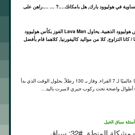
لميل بأوزان متساوية في هوليوود بارك, هل بامكانك….? … ….راهن على
Native Diver هو الفائز الوحيد 3 مرات بكأس هوليوود الذهبية. يحاول Lava Man الفوز بكأس هوليوود
ا / كانا التزاوج, كلا من مواليد كاليفورنيا, كلاهما قام بأفضل
ب 4 حقيقة…..كان الغواص عداءً رقمًا قياسيًا عالميًا لـ 7 الفراء, وفاز بـ 130 رطلاً, بحلول الوقت الذي بدأ
سئلة سباق الخيل
نتائج سباق الخيل – مشكلة المنطق #32: سباق