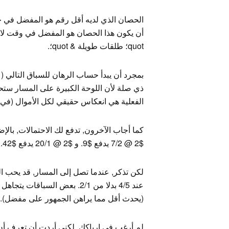
quot؛ طلقات طويلة & quot؛.
بمجرد أن يبدأ حساب الرهان للسباق التالي (
الفعلية هي انعكاس حقيقي لكل الأموال (في ب
$2 @ 7/2 يدفع $9. و $2 @ 20/1 يدفع $42.
لكن تذكر, عندما تصل إلى المسار, قد يحب ا
(يحدث أقل مما يراهن الجمهور على مفضل).
لم أرغب في إرباكك, لكني أردت أن تعرف أن